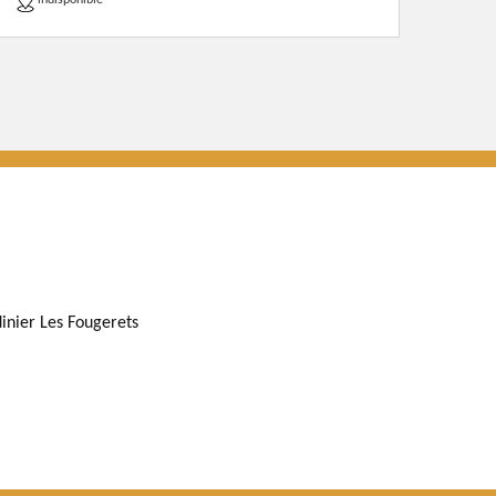
indisponible
dinier Les Fougerets