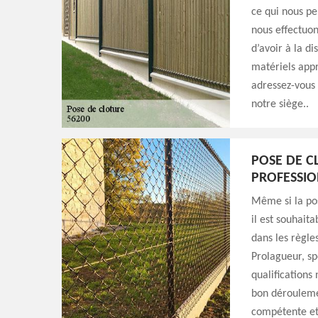
ce qui nous pe
nous effectuon
d’avoir à la di
matériels appr
adressez-vous 
notre siège..
POSE DE C
PROFESSI
Même si la pos
il est souhait
dans les règles
Prolagueur, sp
qualifications 
bon déroulemen
compétente et 