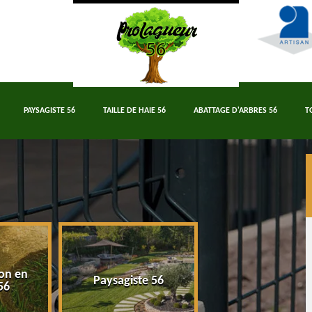
PAYSAGISTE 56
TAILLE DE HAIE 56
ABATTAGE D'ARBRES 56
T
on en
Paysagiste 56
Taille de haie 5
56