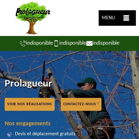
MENU
indisponible
indisponible
indisponible
Prolagueur
VOIR NOS RÉALISATIONS
CONTACTEZ-NOUS !
Nos engagements
Devis et déplacement gratuits