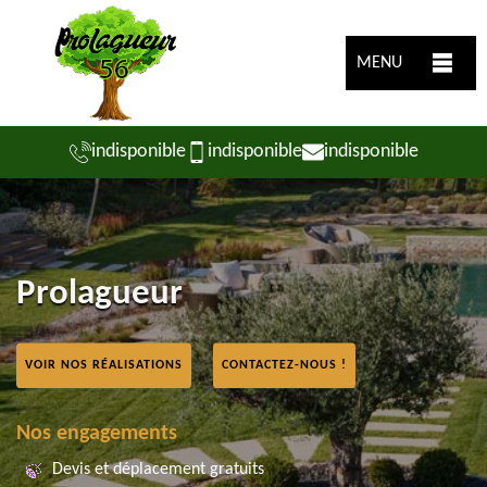
MENU
indisponible
indisponible
indisponible
Prolagueur
VOIR NOS RÉALISATIONS
CONTACTEZ-NOUS !
Nos engagements
Devis et déplacement gratuits