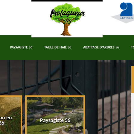
PAYSAGISTE 56
TAILLE DE HAIE 56
ABATTAGE D'ARBRES 56
T
on en
Paysagiste 56
Taille de haie 5
56