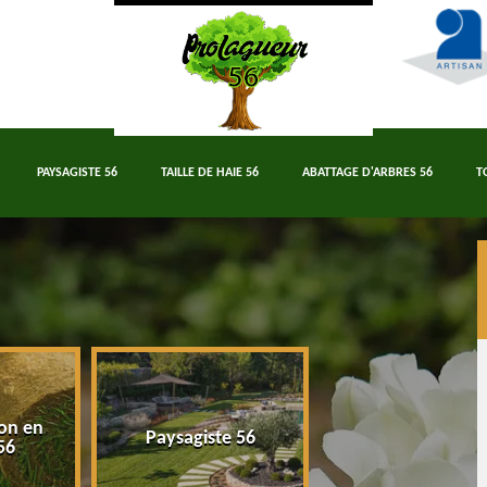
PAYSAGISTE 56
TAILLE DE HAIE 56
ABATTAGE D'ARBRES 56
T
on en
Paysagiste 56
Taille de haie 5
56