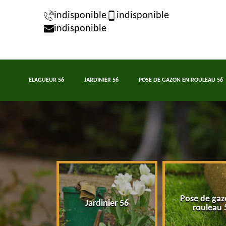
indisponible
indisponible
indisponible
ELAGUEUR 56
JARDINIER 56
POSE DE GAZON EN ROULEAU 56
Pose de gaz
eur 56
Jardinier 56
rouleau 