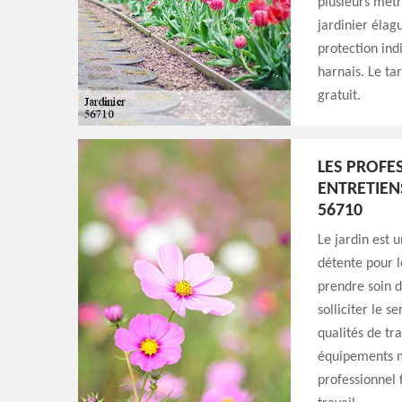
plusieurs mètr
jardinier élag
protection ind
harnais. Le tar
gratuit.
LES PROFE
ENTRETIEN
56710
Le jardin est u
détente pour le
prendre soin d
solliciter le s
qualités de tra
équipements m
professionnel 