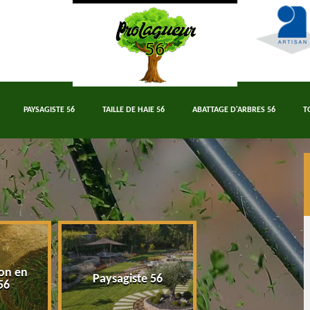
PAYSAGISTE 56
TAILLE DE HAIE 56
ABATTAGE D'ARBRES 56
T
on en
Paysagiste 56
Taille de haie 5
56