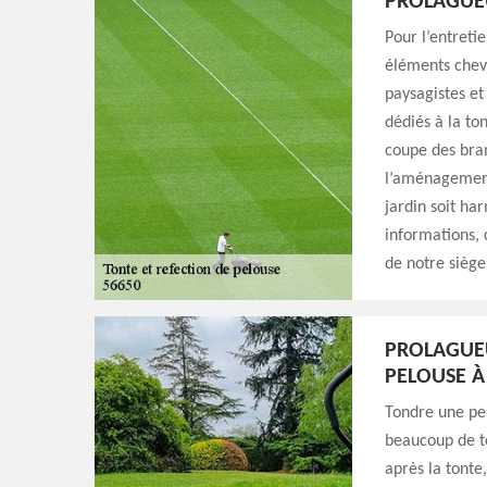
PROLAGUE
Pour l’entreti
éléments chevr
paysagistes e
dédiés à la to
coupe des bran
l’aménagement 
jardin soit ha
informations, 
de notre siège
PROLAGUEU
PELOUSE À
Tondre une pel
beaucoup de t
après la tonte