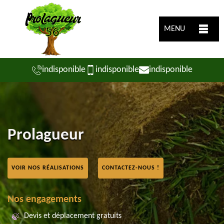
MENU
indisponible
indisponible
indisponible
Prolagueur
VOIR NOS RÉALISATIONS
CONTACTEZ-NOUS !
Nos engagements
Devis et déplacement gratuits