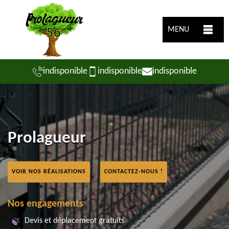
MENU
indisponible
indisponible
indisponible
Prolagueur
VOIR NOS RÉALISATIONS
CONTACTEZ-NOUS !
Nos engagements
Devis et déplacement gratuits