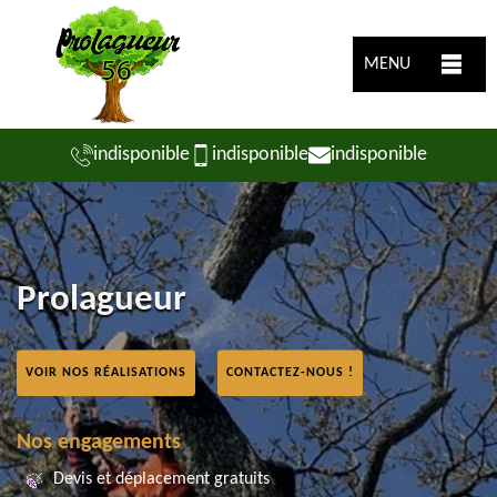
MENU
indisponible
indisponible
indisponible
Prolagueur
VOIR NOS RÉALISATIONS
CONTACTEZ-NOUS !
Nos engagements
Devis et déplacement gratuits