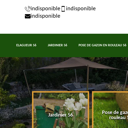
indisponible
indisponible
indisponible
ELAGUEUR 56
JARDINIER 56
POSE DE GAZON EN ROULEAU 56
Pose de gaz
eur 56
Jardinier 56
rouleau 