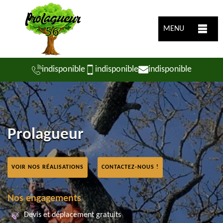
MENU
indisponible
indisponible
indisponible
Prolagueur
VOIR NOS RÉALISATIONS
CONTACTEZ-NOUS !
Nos engagements
Devis et déplacement gratuits