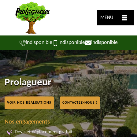
MENU
indisponible
indisponible
indisponible
Prolagueur
VOIR NOS RÉALISATIONS
CONTACTEZ-NOUS !
Nos engagements
Devis et déplacement gratuits