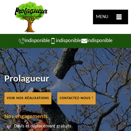
MENU
indisponible
indisponible
indisponible
Prolagueur
VOIR NOS RÉALISATIONS
CONTACTEZ-NOUS !
Nos engagements
Devis et déplacement gratuits