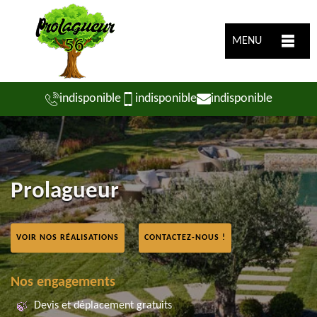
MENU
indisponible
indisponible
indisponible
Prolagueur
VOIR NOS RÉALISATIONS
CONTACTEZ-NOUS !
Nos engagements
Devis et déplacement gratuits