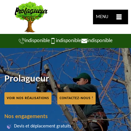
MENU
indisponible
indisponible
indisponible
Prolagueur
VOIR NOS RÉALISATIONS
CONTACTEZ-NOUS !
Nos engagements
Devis et déplacement gratuits