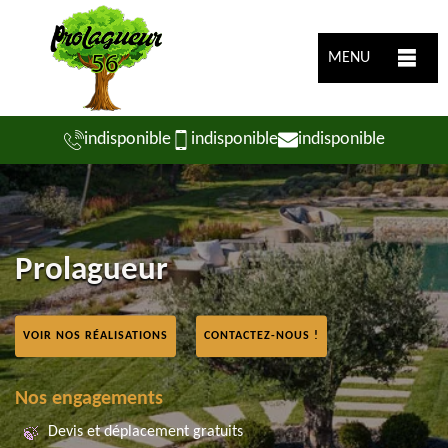
MENU
indisponible
indisponible
indisponible
Prolagueur
VOIR NOS RÉALISATIONS
CONTACTEZ-NOUS !
Nos engagements
Devis et déplacement gratuits