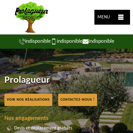
MENU
indisponible
indisponible
indisponible
Prolagueur
VOIR NOS RÉALISATIONS
CONTACTEZ-NOUS !
Nos engagements
Devis et déplacement gratuits