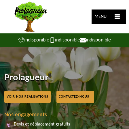
MENU
indisponible
indisponible
indisponible
Prolagueur
VOIR NOS RÉALISATIONS
CONTACTEZ-NOUS !
Nos engagements
Devis et déplacement gratuits