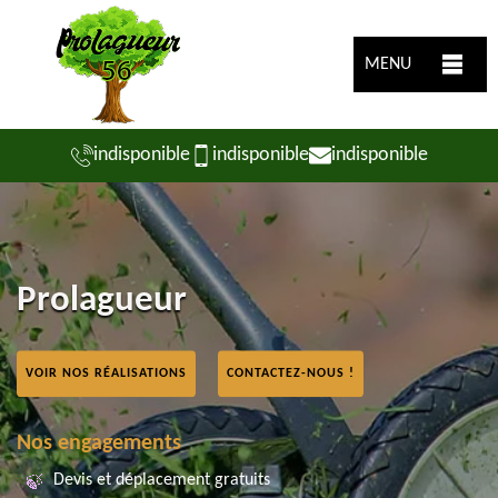
MENU
indisponible
indisponible
indisponible
Prolagueur
VOIR NOS RÉALISATIONS
CONTACTEZ-NOUS !
Nos engagements
Devis et déplacement gratuits