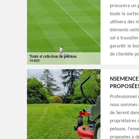
procurera un g
toute la surfac
utilisera des 
éléments veill
sol à travaill
garantir le b
de clientèle p
NSEMENCEM
PROPOSÉE
Professionnel 
nous sommes un
de Serent dans
propriétaires 
pelouse, l’ens
proposées à de