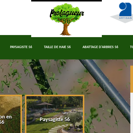
PAYSAGISTE 56
TAILLE DE HAIE 56
ABATTAGE D'ARBRES 56
T
on en
Paysagiste 56
Taille de haie 5
56