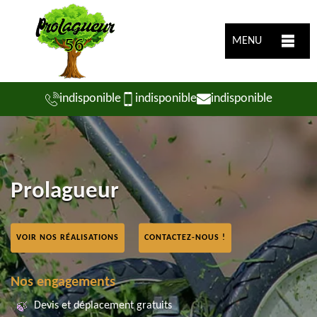
MENU
indisponible
indisponible
indisponible
Prolagueur
VOIR NOS RÉALISATIONS
CONTACTEZ-NOUS !
Nos engagements
Devis et déplacement gratuits