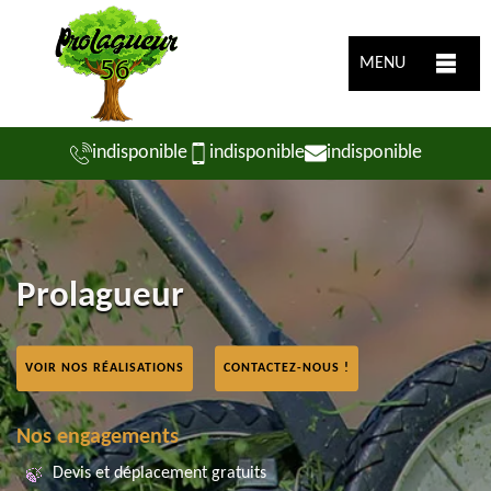
MENU
indisponible
indisponible
indisponible
Prolagueur
VOIR NOS RÉALISATIONS
CONTACTEZ-NOUS !
Nos engagements
Devis et déplacement gratuits