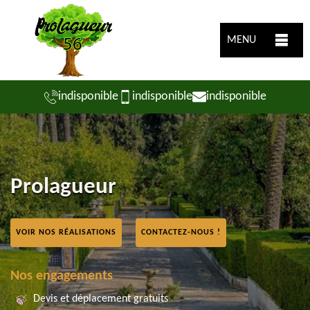
MENU
indisponible
indisponible
indisponible
Prolagueur
VOIR NOS RÉALISATIONS
CONTACTEZ-NOUS !
Nos engagements
Devis et déplacement gratuits