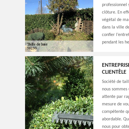
professionnel 
clôture. En eff
végétal de man
dans la ville 
confier l’entr
pendant les h
ENTREPRISE
CLIENTÈLE
Société de tai
nous sommes u
attente par ra
mesure de vou
compétente qui
abordable. Que
nous pour obte