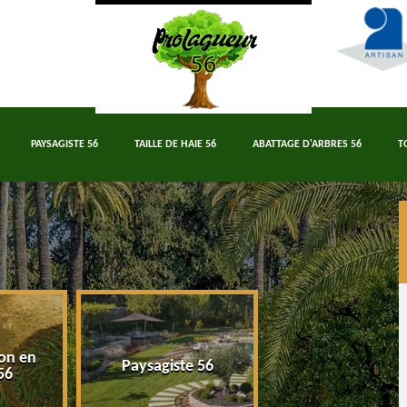
PAYSAGISTE 56
TAILLE DE HAIE 56
ABATTAGE D'ARBRES 56
T
on en
Paysagiste 56
Taille de haie 5
56