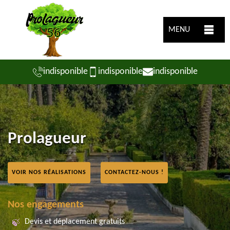
MENU
indisponible
indisponible
indisponible
Prolagueur
VOIR NOS RÉALISATIONS
CONTACTEZ-NOUS !
Nos engagements
Devis et déplacement gratuits