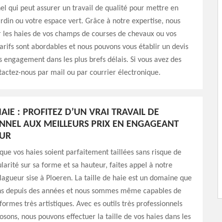
el qui peut assurer un travail de qualité pour mettre en
ardin ou votre espace vert. Grâce à notre expertise, nous
r les haies de vos champs de courses de chevaux ou vos
tarifs sont abordables et nous pouvons vous établir un devis
ns engagement dans les plus brefs délais. Si vous avez des
tactez-nous par mail ou par courrier électronique.
HAIE : PROFITEZ D’UN VRAI TRAVAIL DE
NNEL AUX MEILLEURS PRIX EN ENGAGEANT
UR
 que vos haies soient parfaitement taillées sans risque de
ularité sur sa forme et sa hauteur, faites appel à notre
lagueur sise à Ploeren. La taille de haie est un domaine que
ns depuis des années et nous sommes même capables de
 formes très artistiques. Avec es outils très professionnels
osons, nous pouvons effectuer la taille de vos haies dans les