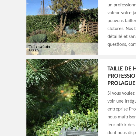
un professionn
valeur votre j
pouvons taille
clôtures. Nos 
détaillé et sa
questions, con
TAILLE DE 
PROFESSIO
PROLAGUE
Si vous voulez
voir une irrég
entreprise Pro
nous maîtriso
leur offrir des
dont nous disp