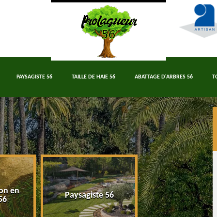
PAYSAGISTE 56
TAILLE DE HAIE 56
ABATTAGE D'ARBRES 56
T
on en
Paysagiste 56
Taille de haie 5
56