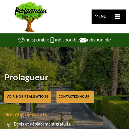
MENU
indisponible
indisponible
indisponible
Prolagueur
VOIR NOS RÉALISATIONS
CONTACTEZ-NOUS !
Nos engagements
Devis et déplacement gratuits