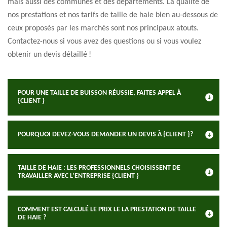
mais aussi des communes et des départements. La qualité de
nos prestations et nos tarifs de taille de haie bien au-dessous de
ceux proposés par les marchés sont nos principaux atouts.
Contactez-nous si vous avez des questions ou si vous voulez
obtenir un devis détaillé !
POUR UNE TAILLE DE BUISSON RÉUSSIE, FAITES APPEL À
{CLIENT }
POURQUOI DEVEZ-VOUS DEMANDER UN DEVIS À {CLIENT }?
TAILLE DE HAIE : LES PROFESSIONNELS CHOISISSENT DE
TRAVAILLER AVEC L’ENTREPRISE {CLIENT }
COMMENT EST CALCULÉ LE PRIX LE LA PRESTATION DE TAILLE
DE HAIE ?