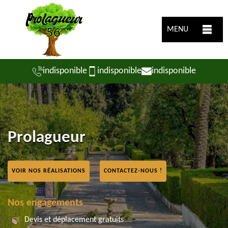
MENU
indisponible
indisponible
indisponible
Prolagueur
VOIR NOS RÉALISATIONS
CONTACTEZ-NOUS !
Nos engagements
Devis et déplacement gratuits