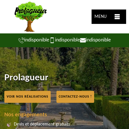
MENU
indisponible
indisponible
indisponible
Prolagueur
VOIR NOS RÉALISATIONS
CONTACTEZ-NOUS !
Nos engagements
Devis et déplacement gratuits