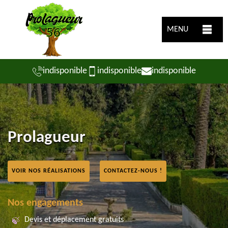
MENU
indisponible
indisponible
indisponible
Prolagueur
VOIR NOS RÉALISATIONS
CONTACTEZ-NOUS !
Nos engagements
Devis et déplacement gratuits