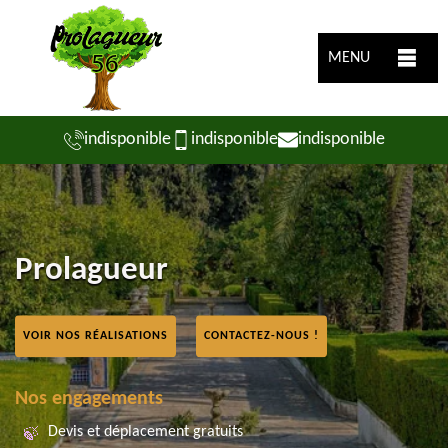
MENU
indisponible
indisponible
indisponible
Prolagueur
VOIR NOS RÉALISATIONS
CONTACTEZ-NOUS !
Nos engagements
Devis et déplacement gratuits