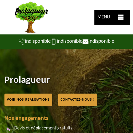
MENU
indisponible
indisponible
indisponible
Prolagueur
VOIR NOS RÉALISATIONS
CONTACTEZ-NOUS !
Nos engagements
Devis et déplacement gratuits