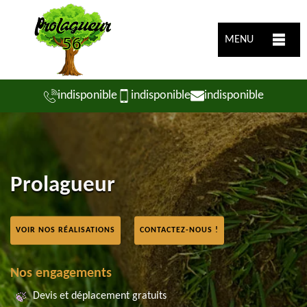
MENU
indisponible
indisponible
indisponible
Prolagueur
VOIR NOS RÉALISATIONS
CONTACTEZ-NOUS !
Nos engagements
Devis et déplacement gratuits