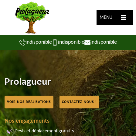
MENU
indisponible
indisponible
indisponible
Prolagueur
VOIR NOS RÉALISATIONS
CONTACTEZ-NOUS !
Nos engagements
Devis et déplacement gratuits