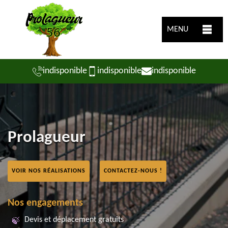
MENU
indisponible
indisponible
indisponible
Prolagueur
VOIR NOS RÉALISATIONS
CONTACTEZ-NOUS !
Nos engagements
Devis et déplacement gratuits