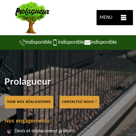
MENU
indisponible
indisponible
indisponible
Prolagueur
VOIR NOS RÉALISATIONS
CONTACTEZ-NOUS !
Nos engagements
Devis et déplacement gratuits