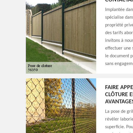
CONTACTAN
Implantée dans
spécialise dan
propriété priv
des tarifs abor
invitons à nou
effectuer une 
le document pa
sans engagem
FAIRE APP
CLÔTURE E
AVANTAGE
La pose de gri
révéler labori
superficie. Pou