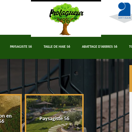
PAYSAGISTE 56
TAILLE DE HAIE 56
ABATTAGE D'ARBRES 56
T
on en
Paysagiste 56
Taille de haie 5
56