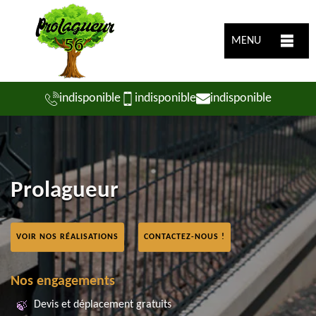
MENU
indisponible
indisponible
indisponible
Prolagueur
VOIR NOS RÉALISATIONS
CONTACTEZ-NOUS !
Nos engagements
Devis et déplacement gratuits