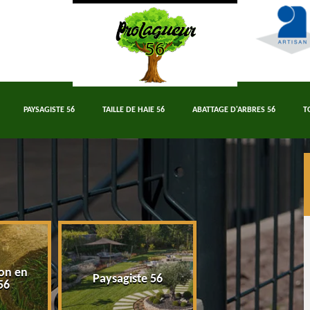
PAYSAGISTE 56
TAILLE DE HAIE 56
ABATTAGE D'ARBRES 56
T
on en
Paysagiste 56
Taille de haie 5
56