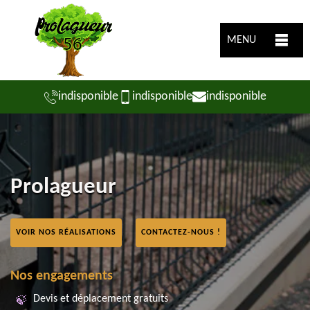
MENU
indisponible
indisponible
indisponible
Prolagueur
VOIR NOS RÉALISATIONS
CONTACTEZ-NOUS !
Nos engagements
Devis et déplacement gratuits