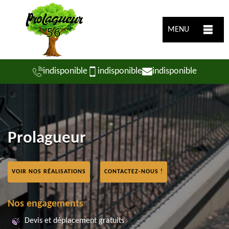
MENU
indisponible
indisponible
indisponible
Prolagueur
VOIR NOS RÉALISATIONS
CONTACTEZ-NOUS !
Nos engagements
Devis et déplacement gratuits