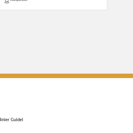
indisponible
dinier Guidel