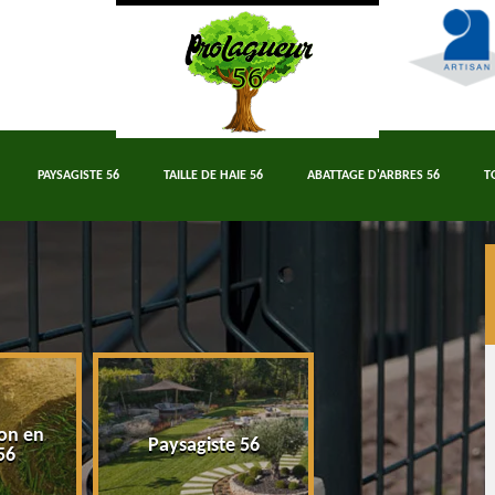
PAYSAGISTE 56
TAILLE DE HAIE 56
ABATTAGE D'ARBRES 56
T
on en
Paysagiste 56
Taille de haie 5
56