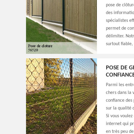
pose de clôture
des informatio
spécialistes ef
permet de conn
délimiter. Not
surtout fiable
POSE DE GR
CONFIANC
Parmi les entr
chers dans la 
confiance des 
sur la qualité 
Si vous voulez
internet qui p
en très peu de