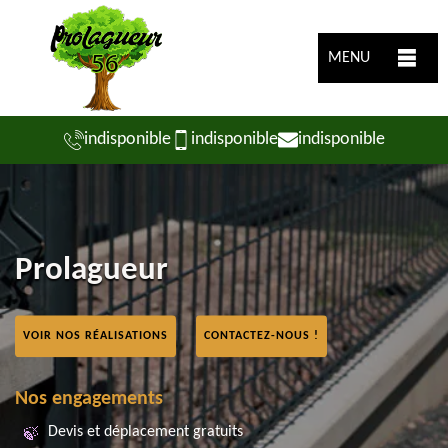
MENU
indisponible
indisponible
indisponible
Prolagueur
VOIR NOS RÉALISATIONS
CONTACTEZ-NOUS !
Nos engagements
Devis et déplacement gratuits