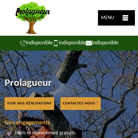
MENU
indisponible
indisponible
indisponible
Prolagueur
VOIR NOS RÉALISATIONS
CONTACTEZ-NOUS !
Nos engagements
Devis et déplacement gratuits