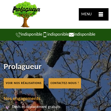
MENU
indisponible
indisponible
indisponible
Prolagueur
VOIR NOS RÉALISATIONS
CONTACTEZ-NOUS !
Nos engagements
Devis et déplacement gratuits