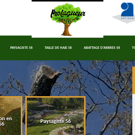
PAYSAGISTE 56
TAILLE DE HAIE 56
ABATTAGE D'ARBRES 56
T
on en
Paysagiste 56
Taille de haie 5
56