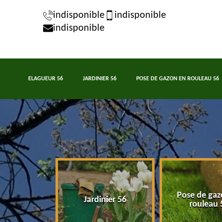
indisponible
indisponible
indisponible
ELAGUEUR 56
JARDINIER 56
POSE DE GAZON EN ROULEAU 56
Pose de gaz
eur 56
Jardinier 56
rouleau 