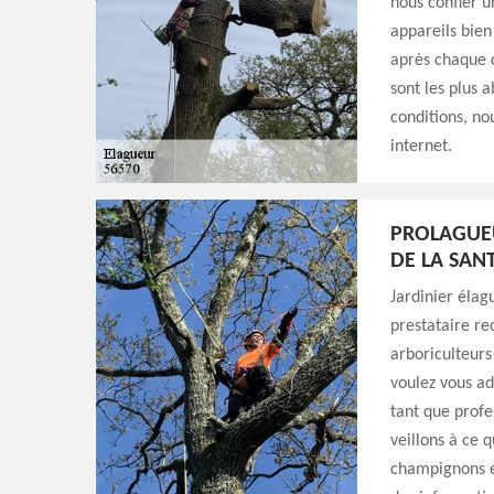
nous confier u
appareils bien
après chaque c
sont les plus 
conditions, no
internet.
PROLAGUEU
DE LA SAN
Jardinier élag
prestataire re
arboriculteurs
voulez vous ad
tant que profe
veillons à ce 
champignons et