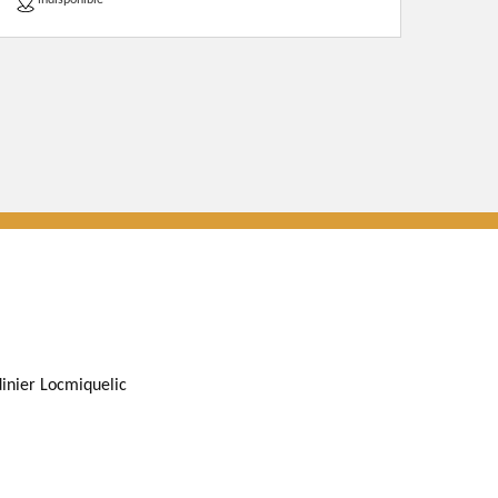
indisponible
dinier Locmiquelic