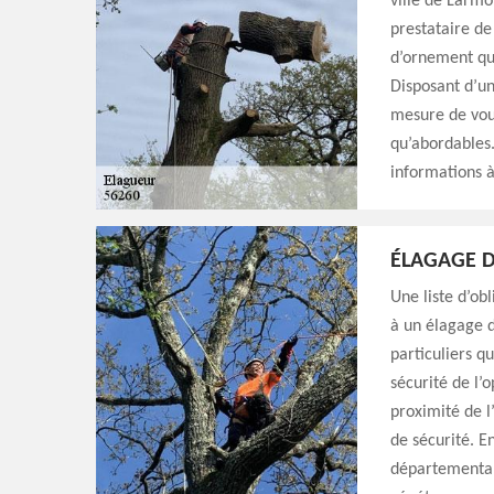
ville de Larmo
prestataire de 
d’ornement qui
Disposant d’u
mesure de vous 
qu’abordables
informations à
ÉLAGAGE D
Une liste d’obl
à un élagage d
particuliers qu
sécurité de l’
proximité de l
de sécurité. E
départemental