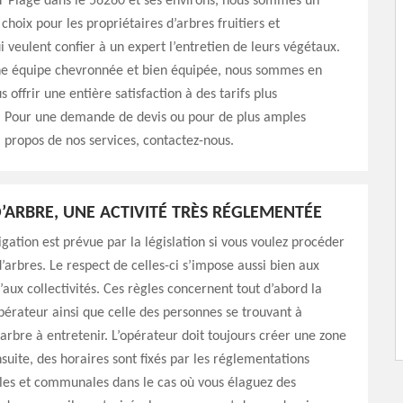
r Plage dans le 56260 et ses environs, nous sommes un
choix pour les propriétaires d’arbres fruitiers et
 veulent confier à un expert l’entretien de leurs végétaux.
ne équipe chevronnée et bien équipée, nous sommes en
offrir une entière satisfaction à des tarifs plus
. Pour une demande de devis ou pour de plus amples
 propos de nos services, contactez-nous.
’ARBRE, UNE ACTIVITÉ TRÈS RÉGLEMENTÉE
igation est prévue par la législation si vous voulez procéder
’arbres. Le respect de celles-ci s’impose aussi bien aux
’aux collectivités. Ces règles concernent tout d’abord la
opérateur ainsi que celle des personnes se trouvant à
’arbre à entretenir. L’opérateur doit toujours créer une zone
nsuite, des horaires sont fixés par les réglementations
es et communales dans le cas où vous élaguez des