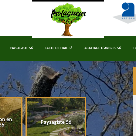
PAYSAGISTE 56
TAILLE DE HAIE 56
ABATTAGE D'ARBRES 56
T
on en
Paysagiste 56
Taille de haie 5
56