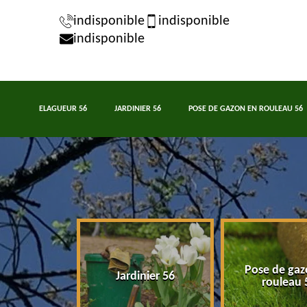
indisponible
indisponible
indisponible
ELAGUEUR 56
JARDINIER 56
POSE DE GAZON EN ROULEAU 56
Pose de gaz
eur 56
Jardinier 56
rouleau 