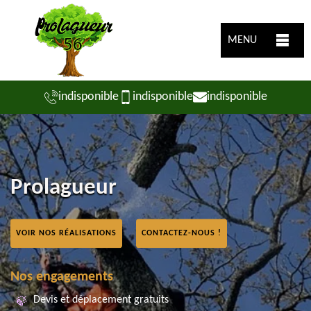
MENU
indisponible
indisponible
indisponible
Prolagueur
VOIR NOS RÉALISATIONS
CONTACTEZ-NOUS !
Nos engagements
Devis et déplacement gratuits