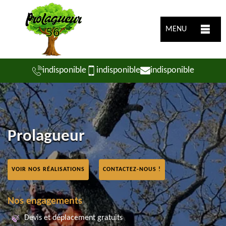
MENU
indisponible
indisponible
indisponible
Prolagueur
VOIR NOS RÉALISATIONS
CONTACTEZ-NOUS !
Nos engagements
Devis et déplacement gratuits