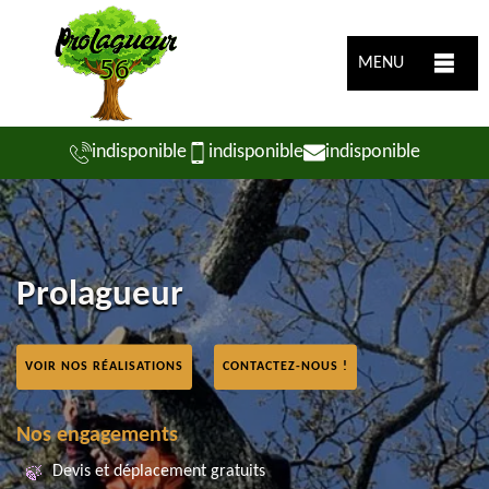
MENU
indisponible
indisponible
indisponible
Prolagueur
VOIR NOS RÉALISATIONS
CONTACTEZ-NOUS !
Nos engagements
Devis et déplacement gratuits